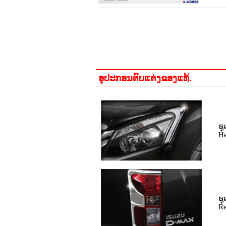
ອຸປະກອນຕົບແຕ່ງຂອງແທ້.
ຊ
He
ຊ
Re