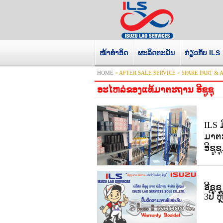
ໜ້າທໍາອິດ
ຜະລິດຕະພັນ
ກ່ຽວກັບ ILS
HOME
> AFTER SALE SERVICE > SPARE PART & 
ອະໄຫລ່ຂອງແທ້ມາຕະຖານ ອີຊູຊຸ
ILS 
ມາຕ
ອີຊູຊຸ
ອີຊູ
3ປີ 