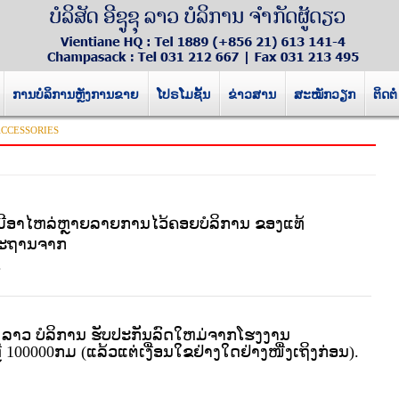
ການບໍລິການຫຼັງການຂາຍ
ໂປຣໂມຊັ້ນ
ຂ່າວສານ
ສະໝັກວຽກ
ຕິດຕໍ່
ACCESSORIES
ມີອາໄຫລ່ຫຼາຍລາຍການໄວ້ຄອຍບໍລິການ ຂອງແທ້
ະຖານຈາກ
.
ຊຸ ລາວ ບໍລິການ ຮັບປະກັນລົດໃຫມ່ຈາກໂຮງງານ
ຫຼື 100000ກມ (ແລ້ວແຕ່ເງື່ອນໃຂຢ່າງໃດຢ່າງໜື່ງເຖິງກ່ອນ).