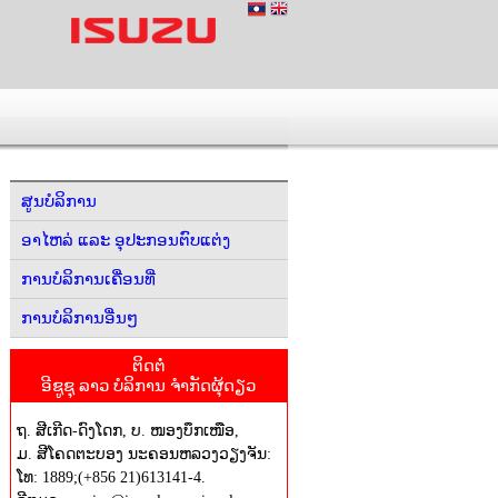
ສູນບໍລິການ
ອາໄຫລ່ ແລະ ອຸປະກອນຕົບແຕ່ງ
ການບໍລິການເຄື່ອນທີ່
ການບໍລິການອື່ນໆ
ຕິດຕໍ່
ອີຊູຊຸ ລາວ ບໍລິການ ຈໍາກັດຜຸ້ດຽວ
ຖ. ສີເກີດ-ດົງໂດກ, ບ. ໜອງບຶກເໜືອ,
ມ. ສີໂຄດຕະບອງ ນະຄອນຫລວງວຽງຈັນ:
ໂທ: 1889;(+856 21)613141-4.