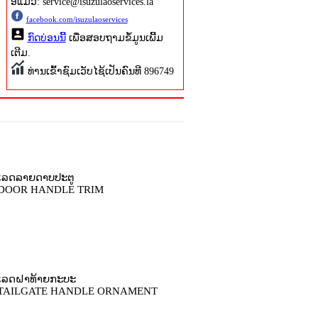
ອີແມວ: service@isuzulaoservices.la
facebook.com/isuzulaoservices
ກົດບ່ອນນີ້
ເພື່ອສອບຖາມຂໍ້ມູນເພີ້ມ
ເຕີມ.
ທ່ານເຂົ້າຊົມເວັບໄຊ້ເປັນຄົນທີ 896749
ເລດລາຍດາບປະຕູ
DOOR HANDLE TRIM
ເລດຝາທ້າຍກະບະ
TAILGATE HANDLE ORNAMENT