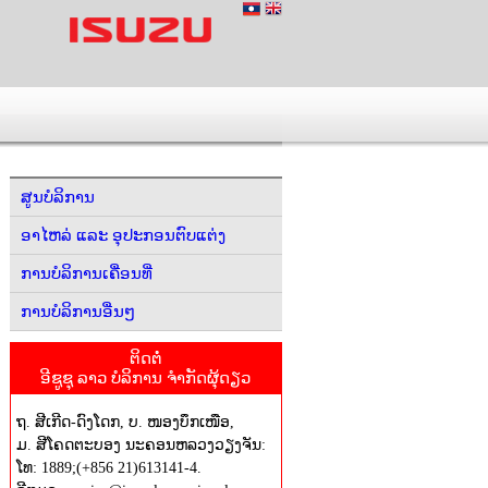
ສູນບໍລິການ
ອາໄຫລ່ ແລະ ອຸປະກອນຕົບແຕ່ງ
ການບໍລິການເຄື່ອນທີ່
ການບໍລິການອື່ນໆ
ຕິດຕໍ່
ອີຊູຊຸ ລາວ ບໍລິການ ຈໍາກັດຜຸ້ດຽວ
ຖ. ສີເກີດ-ດົງໂດກ, ບ. ໜອງບຶກເໜືອ,
ມ. ສີໂຄດຕະບອງ ນະຄອນຫລວງວຽງຈັນ:
ໂທ: 1889;(+856 21)613141-4.