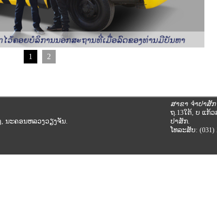
1
2
ສາຂາ ຈໍາປາສັກ
ຖ.13ໃຕ້, ບ ແກ້
ອງ, ນະຄອນຫລວງວຽງຈັນ.
ປາສັກ.
ໂທລະສັບ: (031) 