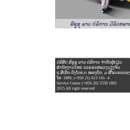
ບໍລິສັດ ອີຊູຊຸ ລາວ ບໍລິການ ຈໍາກັດຜູ້ດຽວ.
ສໍານັກງານໃຫຍ່ ນະຄອນຫລວງວຽງຈັນ
ຖ.ສີເກີດ-ດົງໂດກ,ບ ໜອງບຶກ, ມ ສີໂຄດຕະບ
ໂທ: 1889; (+856 21) 613 141- 4.
Service Center (+856 20) 5558 1801
2015 All right reserved