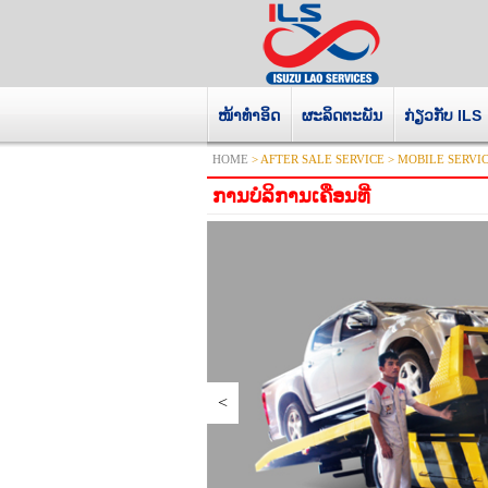
ໜ້າທໍາອິດ
ຜະລິດຕະພັນ
ກ່ຽວກັບ ILS
HOME
> AFTER SALE SERVICE > MOBILE SERVI
ການບໍລິການເຄືອນທີ່
<