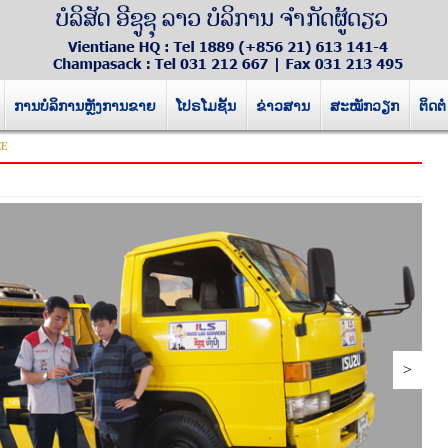
ການບໍລິການຫຼັງການຂາຍ
ໂປຣໂມຊັ້ນ
ຂ່າວສານ
ສະໝັກວຽກ
ຕິດຕໍ່
CE
>