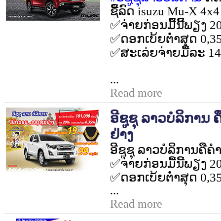
ຊື້ລົດ
isuzu Mu-X 4x
✅
ຈ່າຍກ່ອນມື້ນີ້ພຽງ
2
✅
ດອກເບ້ຍຕໍ່າສຸດ
0,3
✅
ສະເລ່ຍຈ່າຍມື້ລະ
14
...
Read more
ອີຊູຊຸ ລາວບໍລິການ ຄ
ຢ່າງ
ອີຊູຊຸ ລາວບໍລິການ
ຄືຄໍ
✅
ຈ່າຍກ່ອນມື້ນີ້ພຽງ
2
✅
ດອກເບ້ຍຕໍ່າສຸດ
0,3
...
Read more