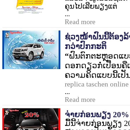
ຄຸນໄປເລີຍພຽງແຕ່
...
Read more
ຊ່ວງໜ້າຝົນນີ້ຕ້ອງ
ກວ່າປົກກະຕິ
“
ຝົນຕົກຕະຫຼອດແບບນີ
ດອກດຽວກໍ່ເປື້ອນຄືເ
ຄວາມຄິດແບບນີ້ເປັນ
replica taschen online
...
Read more
ຈ່າຍກ່ອນພຽງ 20% ເທ
ມື້ນີ້ຈ່າຍກ່ອນພຽງ
2