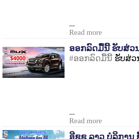
...
Read more
ອອກລົດມື້ນີ້ ຮັບສ່ວ
#
ອອກລົດມື້ນີ້
ຮັບສ່ວ
...
Read more
ອີຊູຊຸ ລາວ ບໍລິການ ຊື້