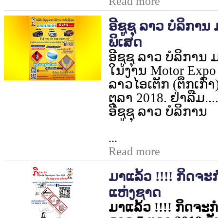
Read more
ອີຊູຊຸ ລາວ ບໍລິການ
ພິເສດ
ອີຊູຊຸ ລາວ ບໍລິການ
ໃນງານ
Motor Expo
ລາວໄອເຕັກ (ຕຶກເກົ່າ)
ຕຸລາ
2018.
ຢ່າລືມ..
ອີຊູຊຸ ລາວ ບໍລິການ
...
Read more
ມາແລ້ວ !!!! ກິດຈະກ
ແຫ່ງຊາດ
ມາ​ແລ້ວ
!!!!
ກິດຈະ​ກໍ