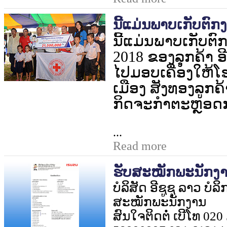
ນີ້ແມ່ນພາບເກັບຕົກງ
ນີ້ແມ່ນພາບເກັບຕ
2018
ຂອງລູຸກຄ້າ ອ
ໄປມອບເຄື່ອງໃຫ້
ເມືອງ ສັງທອງ
ລູກຄ້
ກິດຈະກຳຕະຫຼອດ
...
Read more
ຮັບສະໝັກພະນັກງ
ບໍລິສັດ ອີຊູຊຸ ລາວ ບໍ
ສະໝັກພະນັກງານ
ສົນໃຈຕິດຕໍ່ ເບີໂທ 02