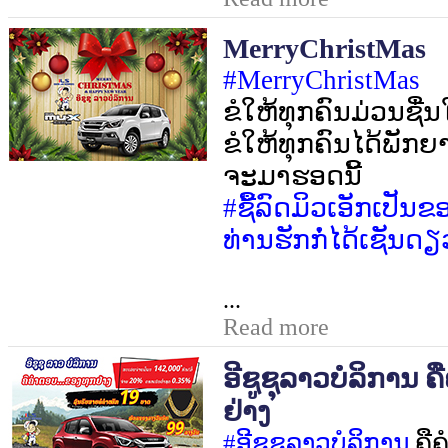
MerryChristMas
#MerryChristMas
ຂໍໃຫ້ທຸກຄົນມ່ວນຊ
ຂໍໃຫ້ທຸກຄົນໄດ້ພັກຍ
ຈະມາຮອດນີ້
#
ຊື້ລົດມິວເອັກເປັນຂ
ທ່ານຮັກກໍ່ໄດ້ເຊັນດຽ
...
Read more
ອີຊູຊຸລາວບໍລິການ ຄື
ຢ່າງ
#
ອີຊູຊຸລາວບໍລິການ
ຄືຄ