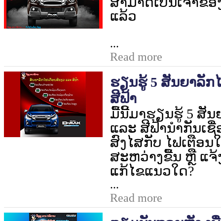
ສາມາດເປັນເຈົ້າຂອງລ
ແລ້ວ
...
Read more
ຮຽນຮູ້ 5 ສັນຍາລັ
ສີຟ້າ
ມື້ນີ້ມາຮຽນຮູ້
5
ສັນ
ແລະ ສີຟ້ານໍາກັນເຊື
ສົງໄສກັບ ໄຟເຕືອນໃ
ສະຫວ່າງຂື້ນ ຫຼື ແຈ
ແກ້ໄຂແນວໃດ
?
...
Read more