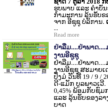
ຊາດ 7 ຕູ​ລາ 2018 ກັບ
ຮູບ​ພາບ​ ​ແລະ ຄຳ​ບັນຍ
ກຳມະການ ລຸ້ນຮັບ​ຂອງ
ຈາກ ອີ​ຊູ​ຊຸ ບໍລິການ.
​
...
Read more
ຢ່າລືມ....ຢ່າພາດ..
ງານອີຊູຊຸ
ຢ່າລືມ....ຢ່າພາດ..
ງານອີຊູຊຸ ສະມາຍເດ 
ປິ່ງມໍ ວັນທີ່
19 / 9 / 
ດີ-ແມັກ ບູລພາວເວີ.
0,45%
ພ້ອມກັບຊົ
ແລະ ລຸ້ນຮັບຂອງລ
ບາດ