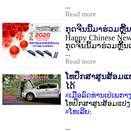
...
Read more
ກຸດຈີນນີ້ມາຮ່ວມຫຼີ
Happy Chinese New
ກຸດຈີນນີ້ມາຮ່ວມຫຼີ້
...
Read more
ໂທປຶກສາສູນສ້ອມແປງ
ໄດ້
#
ເມື່ອລົດທ່ານເປ່ເພກາ
ໂທປຶກສາສູນສ້ອມແປງ ອ
#
ໂທເລີຍ
:
...