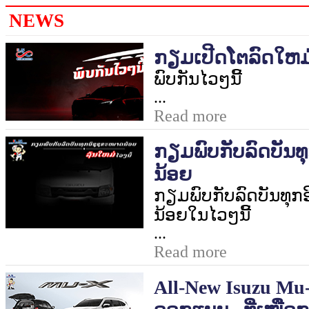
NEWS
ກຽມເປີດໂຕລົດໃຫມ
ພົບກັນໄວໆນີ້
...
Read more
ກຽມພົບກັບລົດບັນທ
ນ້ອຍ
ກຽມພົບກັບລົດບັນທຸກອ
ນ້ອຍໃນໄວໆນີ້
...
Read more
All-New Isuzu Mu