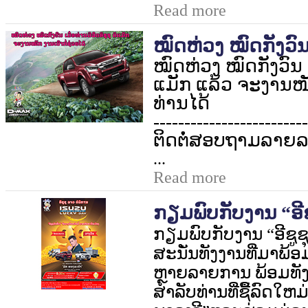
Read more
ໝົດຫ່ວງ ໝົດກັງວົນ ເ
ໝົດຫ່ວງ ໝົດກັງວົນ ເມ
ແມັກ ແລ້ວ ຈະງານໜັ
ທ່ານໄດ້
-------------------------
ຕິດຕໍ່ສອບຖາມລາຍລະ
...
Read more
ກຽມພົບກັບງານ “ອີຊູ
ກຽມພົບກັບງານ
“
ອີຊູຊ
ສະນັ່ນທັງງານ
ທີ່ມາພ້
ຫຼາຍລາຍການ ພ້ອມທັງ
ສຳລັບທ່ານທີ່ຊື້ລົດໃຫມ