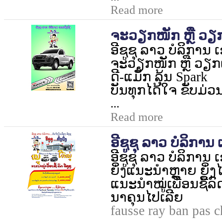
Read more
ຈະວຽກໜັກ ຫຼື ວຽກ
ອີຊູຊຸ ລາວ ບໍລິການ ເຂ
ຈະວຽກໜັກ ຫຼື ວຽກເບົ
ດີ-ແມັກ ລຸ້ນ
Spark
ບັນທຸກໄດ້ໃຈ ຂັບມ່ວ
...
Read more
ອີຊູຊຸ ລາວ ບໍລິການ ເ
ອີຊູຊຸ ລາວ ບໍລິການ ເຂ
ຍິ່ງແນະນຳຫຼາຍ ຍິ່ງ
ແນະນຳໝູ່ເພື່ອນຊື້ລົ
ນາຄຸນໄປເລີຍ
fausse ray ban pas c