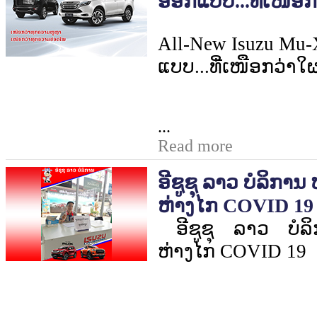
ອອກແບບ...ທີ່ເໜືອກ
All-New Isuzu Mu
ແບບ...ທີ່ເໜືອກວ່າໃ
...
Read more
ອີຊູຊຸ ລາວ ບໍລິກາ
ຫ່າງໄກ COVID 19
ອີຊູຊຸ ລາວ ບໍລ
ຫ່າງໄກ
COVID 19