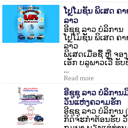
ໂປຼໂມຊັນ ພິເສດ ຄາ
ລາວ
ອີຊູຊຸ ລາວ ບໍລິການ
ໂປຼໂມຊັນ ພິເສດ ຄາ
ລາວ
ພິເສດເມື່ອຊື້ ຫຼື ຈອງ
ເອັກ ບລູພາວເວີ ຮັບ
...
Read more
ອີຊູຊຸ ລາວ ບໍລິກາ
ວັນແຫ່ງຄວາມຮັກ
ອີຊູຊຸ ລາວ ບໍລິການ (ເ
ກິດຈະກຳຕ້ອນຮັບ 
ກຸມພາ ພຽງແຕ່ທ່າ