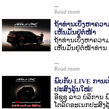
...
Read more
ຖ້າທ່ານເບິ່ງຫາຄວາ
ເຫັນມັນຢູ່ຕໍ່ໜ້າ
ຖ້າທ່ານເບິ່ງຫາຄວາ
ເຫັນມັນຢູ່ຕໍ່ໜ້າທ່ານ
...
Read more
ພົບກັບ LIVE ການ
ປະສົງລຸ້ນໃໝ່!
ອີຊູຊຸ ລາວ ບໍລິການ 
ໂຕລົດອະເນກປະສົງລຸ