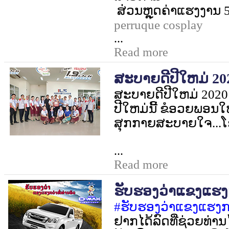
ສ່ວນຫຼຸດຄ່າແຮງງານ
perruque cosplay
...
Read more
ສະບາຍດີປີໃຫມ່ 202
ສະບາຍດີປີໃຫມ່
2020 
ປີໃຫມ່ນີ້ ຂໍອວຍພອນໃຫ
ສຸກກາຍສະບາຍໃຈ...ໂຊ
...
Read more
ຮັບຮອງວ່າແຂງແຮງກວ
#
ຮັບຮອງວ່າແຂງແຮງກວ່
ຢາກໄດ້ລົດທີ່ຊ່ວຍທ່າ