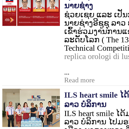
ນາຍຊ່າງ
ຊ່ວຍເຊຍ ແລະ ເປັນ
ນາຍຊ່າງ
ອີຊູຊຸ ລາວ 
ເຂົ້າຮ່ວມງານການແ
ລະດັບໂລກ (
The 13
Technical Competiti
replica orologi di lu
...
Read more
ILS heart smile ໄດ້ມ
ລາວ ບໍລິການ
ILS heart smile
ໄດ້ມ
ລາວ ບໍລິການ ໄປມ