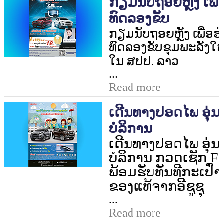
ກຽມນັບຖອຍຫຼັງ ເພ
ທົດລອງຂັບ
ກຽມນັບຖອຍຫຼັງ ເພື່
ທົດລອງຂັບຂຸມພະລັງໃໝ
ໃນ ສປປ. ລາວ
...
Read more
ເດີນທາງປອດໄພ ອຸ່ນ
ບໍລິການ
ເດີນທາງປອດໄພ ອຸ່ນ
ບໍລິການ ກວດເຊັກ
F
ພ້ອມຮັບທັນທີກະເປົ
ຂອງແທ້ຈາກອີຊູຊຸ
...
Read more