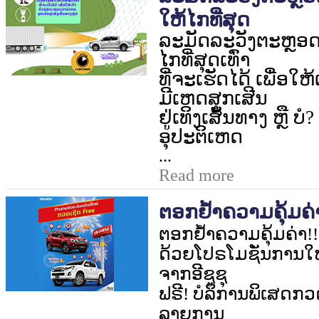
ໃຫ້ໄກທີ່ສຸດ
ລະມັດລະວັງຕະຫຼອດ
ໄກທີ່ສຸດເທົ່າ
ທີ່ຈະເຮັດໄດ້ ເພື່ອໃຫ້
ມີເຫດສຸກເສີນ
ຢູ່ເທິງເສັ້ນທາງ ຫຼື ບໍ
?
ອຸປະຕິເຫດ
...
Read more
ຕອກຢໍ້າຄວາມຄຸ້ມຄ່
ຕອກຢໍ້າຄວາມຄຸ້ມຄ່າ!!
ດ້ວຍໂປຣໂມຊັ່ນການໃຫ
ຈາກອີຊູຊຸ
ຟຣີ! ບໍລິການພິເສດກວ
ລາຍການ