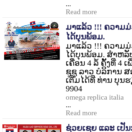
...
Read more
ມາແລ້ວ !!! ຄວາມມ
ໄດ້ບຸນພ້ອມ.
ມາແລ້ວ !!! ຄວາມມ
ໄດ້ບຸນພ້ອມ. ສຳຫລັ
ເຄື່ອນ
4
ລໍ້ ຄັ້ງທີ່
4
ເພ
ຊູຊຸ ລາວ ບໍລິການ ສ
ເຕີ່ມໄດ້ທີ່ ທ່ານ ບ
9904
omega replica italia
...
Read more
ຊ່ວຍເຊຍ ແລະ ເປັນ