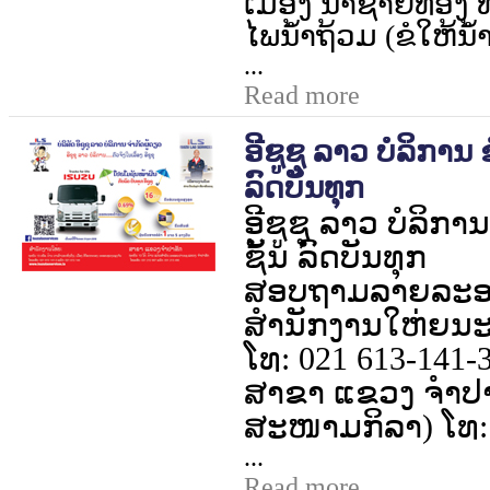
ເມືອງ ນາຊາຍທອງ ທ
ໄພນໍ້າຖ້ວມ (ຂໍໃຫ້ນໍ້
...
Read more
ອີຊູຊຸ ລາວ ບໍລິການ
ລົດບັນທຸກ
ອີຊູຊຸ ລາວ ບໍລິກ
ຊັ້ນ ລົດບັນທຸກ
ສອບຖາມລາຍລະອຽດ
ສຳນັກງານໃຫ່ຍນ
ໂທ:
021 613-141-
ສາຂາ ແຂວງ ຈຳປາ
ສະໜາມກິລາ) ໂທ
...
Read more