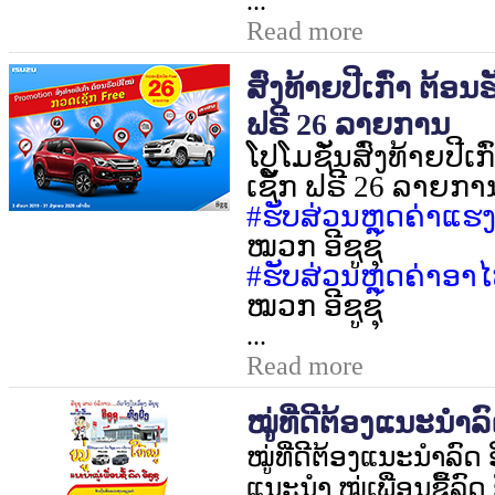
...
Read more
ສົ່ງທ້າຍປີເກົ່າ ຕ້ອ
ຟຣີ 26 ລາຍການ
ໂປຼໂມຊັ່ນສົ່ງທ້າຍປີເ
ເຊັກ ຟຣີ
26
ລາຍກາ
#
ຮັບສ່ວນຫຼຸດຄ່າແຮ
ໝວກ ອີຊູຊຸ
#
ຮັບສ່ວນຫຼຸດຄ່າອາໄຫ
ໝວກ ອີຊູຊຸ
...
Read more
ໝູ່ທີ່ດີຕ້ອງແນະນໍາລົດ
ໝູ່ທີ່ດີຕ້ອງແນະນໍາລົດ ອີ
ແນະນໍາ ໝູ່ເພື່ອນຊື້ລົດ