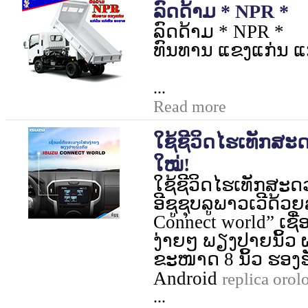
ລົດດ້າມ * NPR *
ລົດດ້າມ
* NPR *
ທົນທານ ແຂງແກ່ນ ແ
...
Read more
ໃຊ້ຊີວິດໄຮເທັກສ
ໃໝ່!
ໃຊ້ຊີວິດໄຮເທັກສະ
ອີຊູຊຸບລູພາວເວີດ້ວ
Connect world”
ເຊື
ງ່າຍໆ ພຽງປາຍນິ້ວ 
ຂະໜາດ
8
ນິ້ວ ຮອງ
Android
replica orol
...