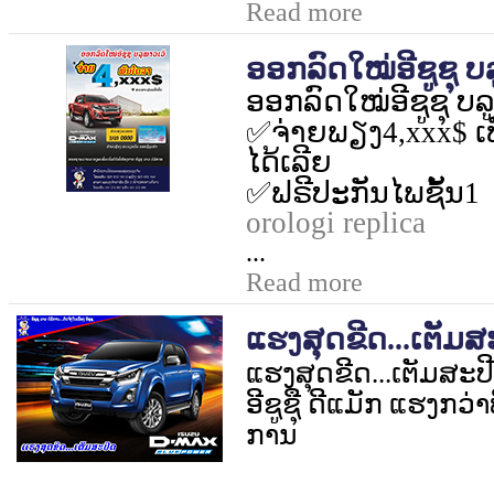
Read more
ອອກລົດໃໝ່ອີຊູຊຸ ບລູ
ອອກລົດໃໝ່ອີຊູຊຸ ບລູພ
✅
ຈ່າຍພຽງ
4,xxx$
ເ
ໄດ້ເລີຍ
✅
ຟຣີປະກັນໄພຊັ້ນ
1
orologi replica
...
Read more
ແຮງສຸດຂີດ...ເຕັມສ
ແຮງສຸດຂີດ...ເຕັມສະປ
ອີຊູຊຸື ດີແມັກ ແຮງກວ່
ການ