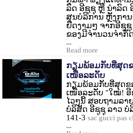
ລົດ ອີຊູຊຸ ຫຼື ນຳລົດ
ສູນບໍລິການ ຫຼັງການ
ຍືດງາມໆ ຈາກອີຊູຊຸ
ຂອງມີຈຳນວນຈຳກັ
...
Read more
ກຽມພ້ອມກັບທີ່ສຸດ
ເໜືອລະດັບ
ກຽມພ້ອມກັບທີ່ສຸດ
ເໜືອລະດັບ "ໃໝ່! ອີຊ
ໄວໆນີ້ ສອບຖາມລາຍລະ
ບໍລິສັດ ອີຊູຊຸ ລາວ ບ
141-3
sac gucci pas c
...