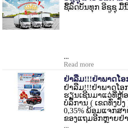
ຊື້ລົດບັນທຸກ ອີຊູຊຸ ມື້ນີ
...
Read more
ຢ່າລືມ!!!ຢ່າພາດໂ
ຢ່າລືມ!!!ຢ່າພາດໂອ
ຮຽນເຊີນມາແວ່ທີ່ຫ້
ບໍລິການ ( ເຂດທົ່ງປົ່
0,35%
ພ້ອມແຈກສາ
ຂອງແຖມອີກຫຼາຍຢ່າ
...