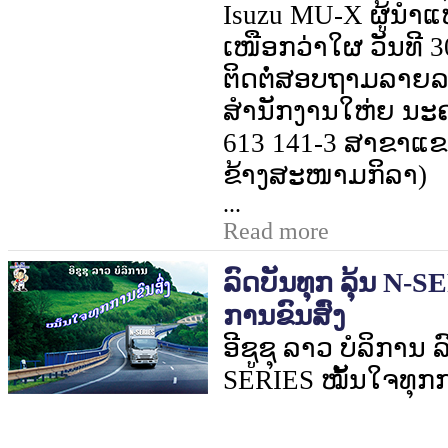
Isuzu MU-X
ຜູ້ນຳແ
ເໜືອກວ່າໃຜ ວັນທີ
3
ຕິດຕໍ່ສອບຖາມລາຍລະອ
ສຳນັກງານໃຫ່ຍ ນະຄ
613 141-3 ສາຂາແຂ
ຂ້າງສະໜາມກິລາ)
...
Read more
ລົດບັນທຸກ ລຸ້ນ N-
ການຂົນສົ່ງ
ອີຊູຊຸ ລາວ ບໍລິການ ລ
SERIES
ໝັ້ນໃຈທຸກກ