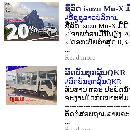
ຊື້ລົດ isuzu Mu-X ມື້
#
ອີຊູຊຸລາວບໍລິການ
ຊື້ລົດ
isuzu Mu-X
ມື້ນີ້
✅
ຈ່າຍກ່ອນມື້ນີ້ພຽງ
2
✅
ດອກເບ້ຍຕໍ່າສຸດ
0,3
...
Read more
ລົດບັນທຸກລຸ້ນQKR
#
ລົດບັນທຸກລຸ້ນ
QKR
ທົນທານ ແລະ ປະຢັດນໍ້າ
ຈະງານໃດກໍ່ເໝາະສົມ
----------------------------
ຕິດຕໍ່ສອບຖາມລາຍລະອຽ
...
Read more