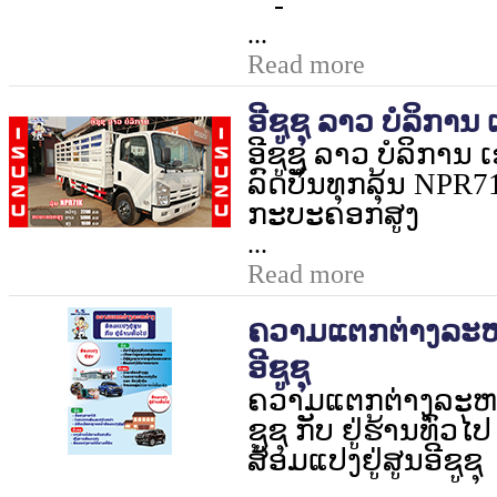
-
...
Read more
ອີຊູຊຸ ລາວ ບໍລິການ ເ
ອີຊູຊຸ ລາວ ບໍລິການ ເຂ
ລົດບັນທຸກລຸ້ນ
NPR7
ກະບະຄອກສູງ
...
Read more
ຄວາມແຕກຕ່າງລະຫວ
ອີຊູຊຸ
ຄວາມແຕກຕ່າງລະຫວ່
ຊູຊຸ ກັບ ຢູ່ຮ້ານທົ່ວໄປ
ສ້ອມແປງຢູ່ສູນອີຊູຊຸ