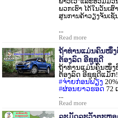
ພາວເວີ
”
ແລະ
ຮ່ວມມ່ວນ
ພວກເຮົາ ໄດ້ໃນວັນເສົາ
ສູນການຄ້າວຽງຈັນເຊັນເຕ
...
Read more
ຖ້າທ່ານແມ່ນຄົນໜຶ່
ຕ້ອງລົດ ອີຊູຊຸດີ
ຖ້າທ່ານແມ່ນຄົນໜຶ່ງ
ຕ້ອງລົດ ອີຊູຊຸດີແມັກ! 
#
ຈ່າຍກ່ອນພຽງ
20%
#
ຜ່ອນຍາວຮອດ
72
...
Read more
ລະມັດລະວັງຕະຫຼອດ