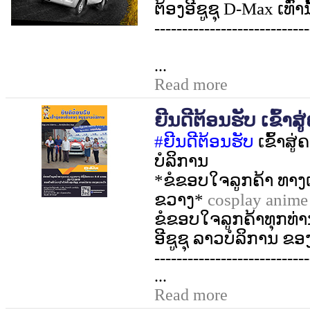
ຕ້ອງອີຊູຊຸ
D-Max
ເທົ່ານ
----------------------------
...
Read more
ຍີນດີຕ້ອນຮັບ ເຂົ້າສ
#
ຍີນດີຕ້ອນຮັບ
ເຂົ້າສູ
ບໍລິການ
*
ຂໍຂອບໃຈລູກ​ຄ້າ ທາ
ຂວາງ*
cosplay anime
ຂໍຂອບໃຈລູກຄ້າທຸກທ່າ
ອີຊູຊຸ ລາວບໍລິການ 
----------------------------
...
Read more